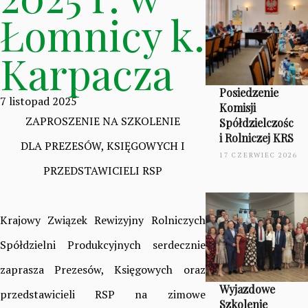
Łomnicy k.
Karpacza
Posiedzenie
7 listopad 2025
Komisji
ZAPROSZENIE NA SZKOLENIE
Spółdzielczośc
i Rolniczej KRS
DLA PREZESÓW, KSIĘGOWYCH I
17 CZERWIEC 2026
PRZEDSTAWICIELI RSP
Krajowy Związek Rewizyjny Rolniczych
Spółdzielni Produkcyjnych serdecznie
zaprasza Prezesów, Księgowych oraz
Wyjazdowe
przedstawicieli RSP na zimowe
Szkolenie