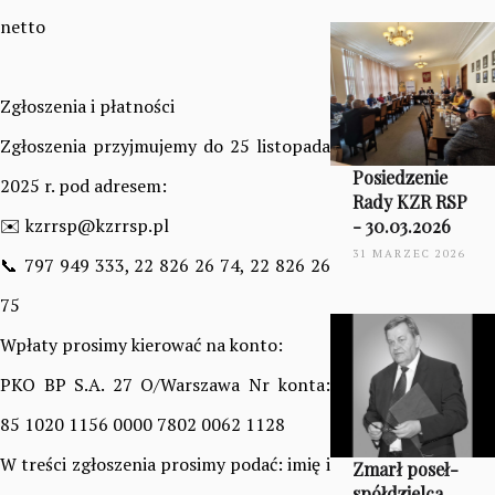
netto
Zgłoszenia i płatności
Zgłoszenia przyjmujemy do 25 listopada
Posiedzenie
2025 r. pod adresem:
Rady KZR RSP
✉️ kzrrsp@kzrrsp.pl
- 30.03.2026
31 MARZEC 2026
📞 797 949 333, 22 826 26 74, 22 826 26
75
Wpłaty prosimy kierować na konto:
PKO BP S.A. 27 O/Warszawa Nr konta:
85 1020 1156 0000 7802 0062 1128
W treści zgłoszenia prosimy podać: imię i
Zmarł poseł-
spółdzielca