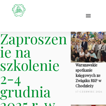
Zaproszen
ie na
szkolenie
Warszawskie
spotkanie
2-4
księgowych ze
Związku RSP w
grudnia
Chodzieży
17 CZERWIEC 2026
2025 r. w