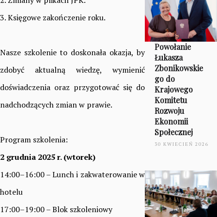
2. Zmiany w plikach JPK.
3. Księgowe zakończenie roku.
Powołanie
Nasze szkolenie to doskonała okazja, by
Łukasza
Zbonikowskie
zdobyć aktualną wiedzę, wymienić
go do
doświadczenia oraz przygotować się do
Krajowego
Komitetu
nadchodzących zmian w prawie.
Rozwoju
Ekonomii
Społecznej
Program szkolenia:
30 KWIECIEŃ 2026
2 grudnia 2025 r. (wtorek)
14:00–16:00 – Lunch i zakwaterowanie w
hotelu
17:00–19:00 – Blok szkoleniowy