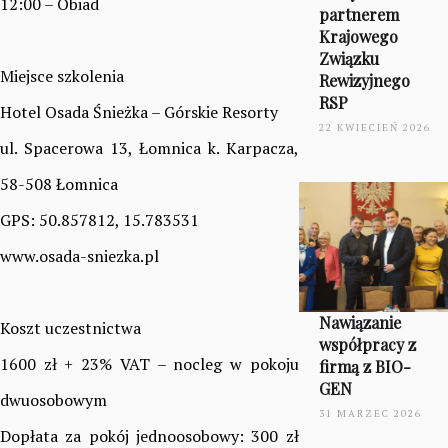
12:00 – Obiad
partnerem
Krajowego
Związku
Miejsce szkolenia
Rewizyjnego
RSP
Hotel Osada Śnieżka – Górskie Resorty
22 KWIECIEŃ 2026
ul. Spacerowa 13, Łomnica k. Karpacza,
58-508 Łomnica
GPS: 50.857812, 15.783531
www.osada-sniezka.pl
Nawiązanie
Koszt uczestnictwa
współpracy z
1600 zł + 23% VAT – nocleg w pokoju
firmą z BIO-
GEN
dwuosobowym
31 MARZEC 2026
Dopłata za pokój jednoosobowy: 300 zł