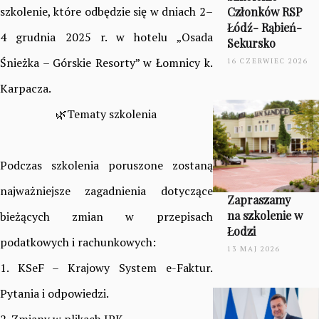
szkolenie, które odbędzie się w dniach 2–
Członków RSP
Łódź- Rąbień-
4 grudnia 2025 r. w hotelu „Osada
Sekursko
Śnieżka – Górskie Resorty” w Łomnicy k.
16 CZERWIEC 2026
Karpacza.
🌿Tematy szkolenia
Podczas szkolenia poruszone zostaną
najważniejsze zagadnienia dotyczące
Zapraszamy
na szkolenie w
bieżących zmian w przepisach
Łodzi
podatkowych i rachunkowych:
13 MAJ 2026
1. KSeF – Krajowy System e-Faktur.
Pytania i odpowiedzi.